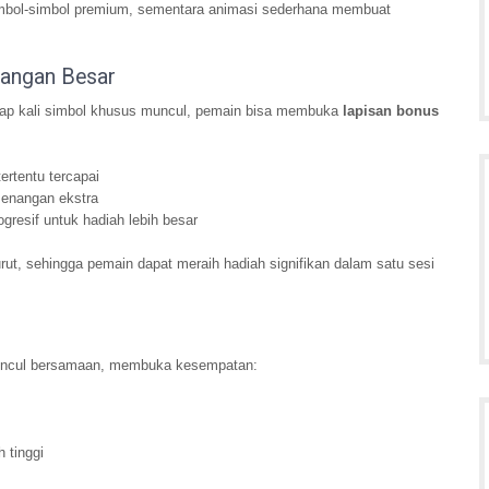
mbol-simbol premium, sementara animasi sederhana membuat
angan Besar
etiap kali simbol khusus muncul, pemain bisa membuka
lapisan bonus
ertentu tercapai
menangan ekstra
ogresif untuk hadiah lebih besar
ut, sehingga pemain dapat meraih hadiah signifikan dalam satu sesi
muncul bersamaan, membuka kesempatan:
 tinggi