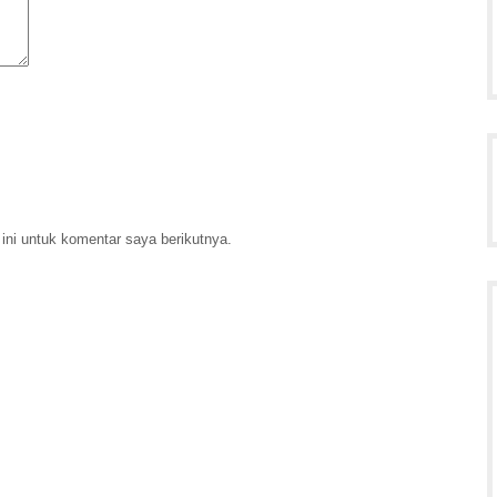
ni untuk komentar saya berikutnya.