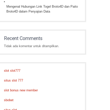
Mengenal Hubungan Link Togel Broto4D dan Paito
Broto4D dalam Penyajian Data
Recent Comments
Tidak ada komentar untuk ditampilkan.
slot slot777
situs slot 777
slot bonus new member
sbobet
situs slot