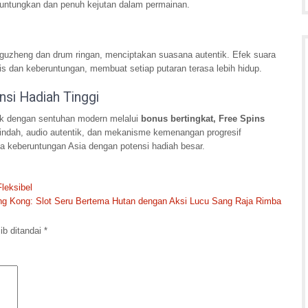
guntungkan dan penuh kejutan dalam permainan.
i guzheng dan drum ringan, menciptakan suasana autentik. Efek suara
 dan keberuntungan, membuat setiap putaran terasa lebih hidup.
nsi Hadiah Tinggi
ik dengan sentuhan modern melalui
bonus bertingkat, Free Spins
 indah, audio autentik, dan mekanisme kemenangan progresif
a keberuntungan Asia dengan potensi hadiah besar.
leksibel
ng Kong: Slot Seru Bertema Hutan dengan Aksi Lucu Sang Raja Rimba
ib ditandai
*