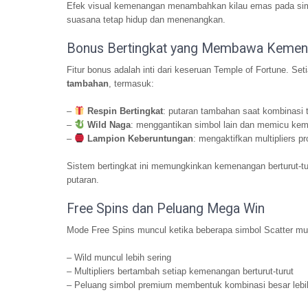
Efek visual kemenangan menambahkan kilau emas pada si
suasana tetap hidup dan menenangkan.
Bonus Bertingkat yang Membawa Kemen
Fitur bonus adalah inti dari keseruan Temple of Fortune. S
tambahan
, termasuk:
–
Respin Bertingkat
: putaran tambahan saat kombinasi t
–
Wild Naga
: menggantikan simbol lain dan memicu ke
–
Lampion Keberuntungan
: mengaktifkan multipliers pr
Sistem bertingkat ini memungkinkan kemenangan berturut-tur
putaran.
Free Spins dan Peluang Mega Win
Mode Free Spins muncul ketika beberapa simbol Scatter 
– Wild muncul lebih sering
– Multipliers bertambah setiap kemenangan berturut-turut
– Peluang simbol premium membentuk kombinasi besar lebih