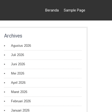
Beranda
Sample Page
Archives
Agustus 2026
Juli 2026
Juni 2026
Mei 2026
April 2026
Maret 2026
Februari 2026
Januari 2026