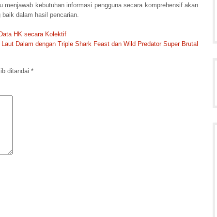
u menjawab kebutuhan informasi pengguna secara komprehensif akan
 baik dalam hasil pencarian.
ata HK secara Kolektif
 Laut Dalam dengan Triple Shark Feast dan Wild Predator Super Brutal
ib ditandai
*