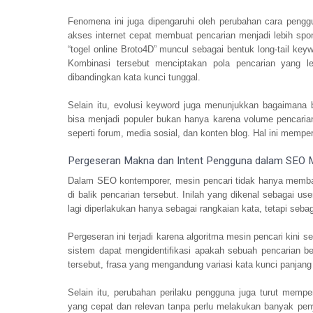
Fenomena ini juga dipengaruhi oleh perubahan cara penggu
akses internet cepat membuat pencarian menjadi lebih spont
“togel online Broto4D” muncul sebagai bentuk long-tail k
Kombinasi tersebut menciptakan pola pencarian yang le
dibandingkan kata kunci tunggal.
Selain itu, evolusi keyword juga menunjukkan bagaimana b
bisa menjadi populer bukan hanya karena volume pencarian,
seperti forum, media sosial, dan konten blog. Hal ini memper
Pergeseran Makna dan Intent Pengguna dalam SEO 
Dalam SEO kontemporer, mesin pencari tidak hanya memba
di balik pencarian tersebut. Inilah yang dikenal sebagai user
lagi diperlakukan hanya sebagai rangkaian kata, tetapi seba
Pergeseran ini terjadi karena algoritma mesin pencari kini
sistem dapat mengidentifikasi apakah sebuah pencarian ber
tersebut, frasa yang mengandung variasi kata kunci panjang 
Selain itu, perubahan perilaku pengguna juga turut memp
yang cepat dan relevan tanpa perlu melakukan banyak pen