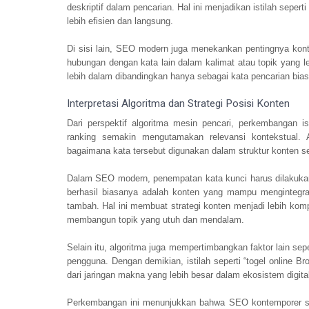
deskriptif dalam pencarian. Hal ini menjadikan istilah sepert
lebih efisien dan langsung.
Di sisi lain, SEO modern juga menekankan pentingnya kontek
hubungan dengan kata lain dalam kalimat atau topik yang leb
lebih dalam dibandingkan hanya sebagai kata pencarian bias
Interpretasi Algoritma dan Strategi Posisi Konten
Dari perspektif algoritma mesin pencari, perkembangan i
ranking semakin mengutamakan relevansi kontekstual. A
bagaimana kata tersebut digunakan dalam struktur konten s
Dalam SEO modern, penempatan kata kunci harus dilakukan 
berhasil biasanya adalah konten yang mampu mengintegra
tambah. Hal ini membuat strategi konten menjadi lebih kompl
membangun topik yang utuh dan mendalam.
Selain itu, algoritma juga mempertimbangkan faktor lain sepe
pengguna. Dengan demikian, istilah seperti “togel online Br
dari jaringan makna yang lebih besar dalam ekosistem digita
Perkembangan ini menunjukkan bahwa SEO kontemporer sem