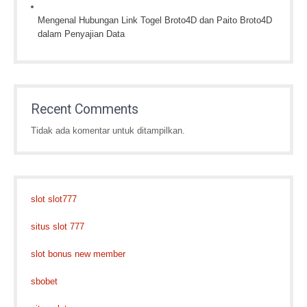
Mengenal Hubungan Link Togel Broto4D dan Paito Broto4D
dalam Penyajian Data
Recent Comments
Tidak ada komentar untuk ditampilkan.
slot slot777
situs slot 777
slot bonus new member
sbobet