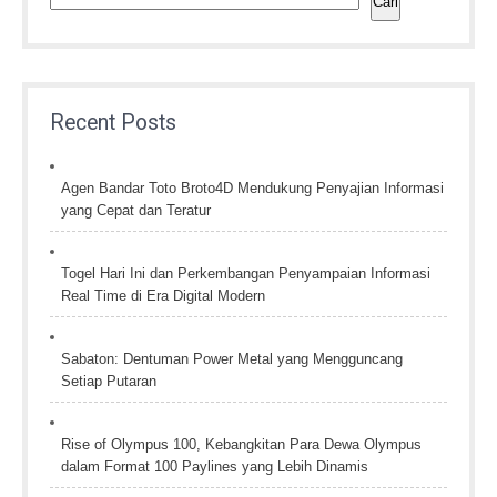
Cari
Recent Posts
Agen Bandar Toto Broto4D Mendukung Penyajian Informasi
yang Cepat dan Teratur
Togel Hari Ini dan Perkembangan Penyampaian Informasi
Real Time di Era Digital Modern
Sabaton: Dentuman Power Metal yang Mengguncang
Setiap Putaran
Rise of Olympus 100, Kebangkitan Para Dewa Olympus
dalam Format 100 Paylines yang Lebih Dinamis