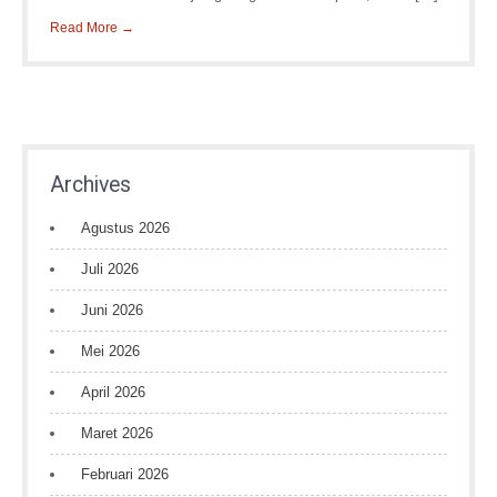
Read More →
Archives
Agustus 2026
Juli 2026
Juni 2026
Mei 2026
April 2026
Maret 2026
Februari 2026