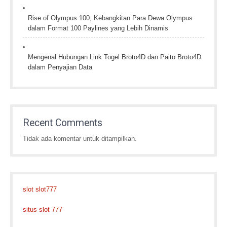
Rise of Olympus 100, Kebangkitan Para Dewa Olympus
dalam Format 100 Paylines yang Lebih Dinamis
Mengenal Hubungan Link Togel Broto4D dan Paito Broto4D
dalam Penyajian Data
Recent Comments
Tidak ada komentar untuk ditampilkan.
slot slot777
situs slot 777