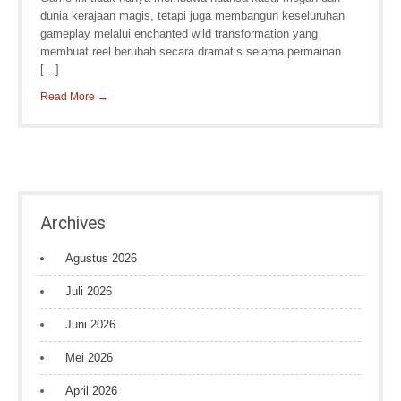
dunia kerajaan magis, tetapi juga membangun keseluruhan
gameplay melalui enchanted wild transformation yang
membuat reel berubah secara dramatis selama permainan
[…]
Read More →
Archives
Agustus 2026
Juli 2026
Juni 2026
Mei 2026
April 2026