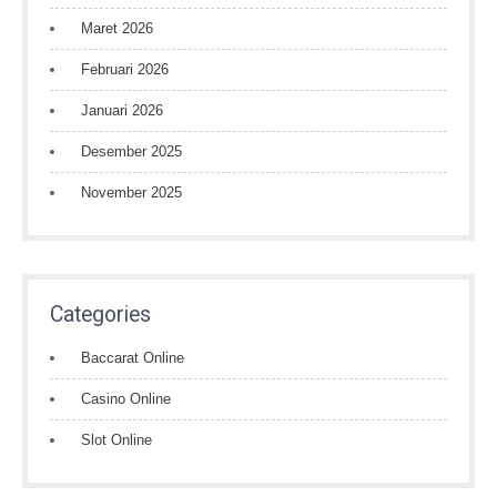
Maret 2026
Februari 2026
Januari 2026
Desember 2025
November 2025
Categories
Baccarat Online
Casino Online
Slot Online